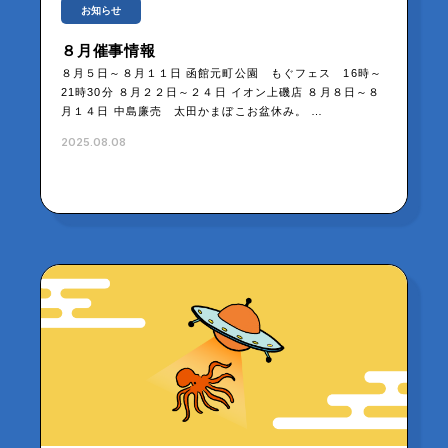
お知らせ
８月催事情報
８月５日～８月１１日 函館元町公園 もぐフェス 16時～
21時30分 ８月２２日～２４日 イオン上磯店 ８月８日～８
月１４日 中島廉売 太田かまぼこお盆休み。 …
2025.08.08